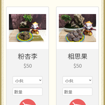
粉杏李
相思果
$50
$50