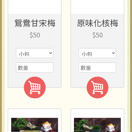
鴛鴦甘宋梅
原味化核梅
$50
$50