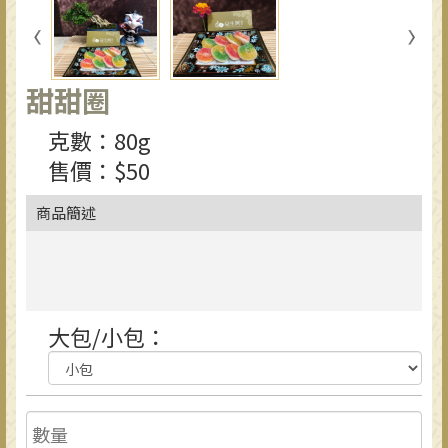
甜甜圈
克數：80g
售價：$50
商品簡述
大包/小包：