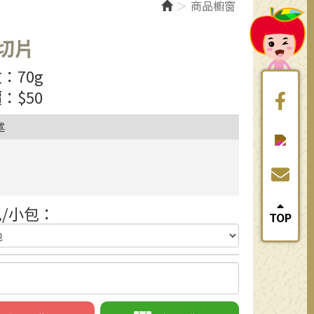
商品櫥窗
切片
：70g
：$50
述
/小包：
TOP