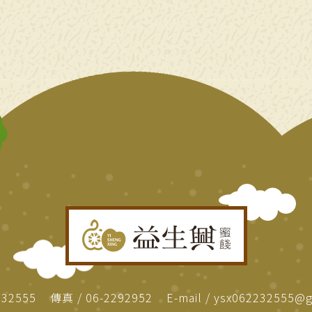
232555
傳真
06-2292952
E-mail
ysx062232555@g