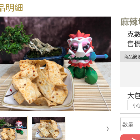
品明細
麻辣
克數
售價
商品簡
大包