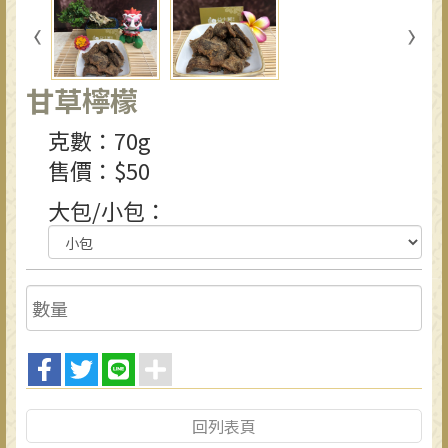
甘草檸檬
克數：70g
售價：$50
大包/小包：
回列表頁